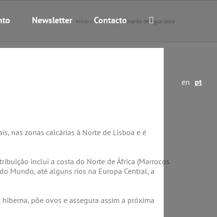
nto
Newsletter
Contacto
Início
Notícias
Camarão de água doce
en
pt
s, nas zonas calcárias à Norte de Lisboa e é
ribuição inclui a costa do Norte de África (Marrocos
es do Mundo, até alguns rios na Europa Central, a
hiberna, põe ovos e assegura assim a próxima