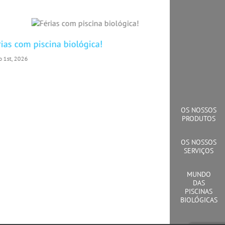
rias com piscina biológica!
O canto d
o 1st, 2026
Julho 1st, 202
OS NOSSOS
PRODUTOS
OS NOSSOS
SERVIÇOS
MUNDO
DAS
PISCINAS
BIOLÓGICAS