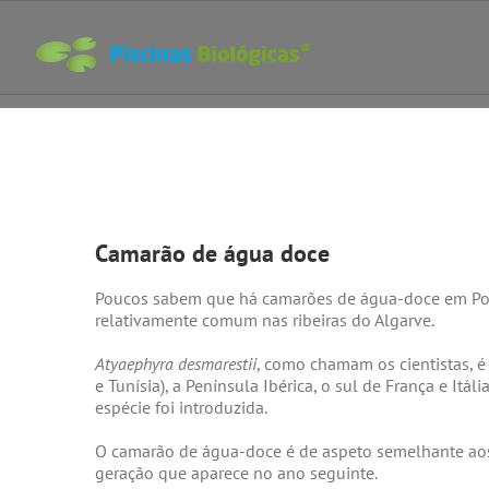
Skip
to
content
View
Larger
Camarão de água doce
Image
Poucos sabem que há camarões de água-doce em Portug
relativamente comum nas ribeiras do Algarve.
Atyaephyra desmarestii
, como chamam os cientistas, é 
e Tunísia), a Península Ibérica, o sul de França e Itá
espécie foi introduzida.
O camarão de água-doce é de aspeto semelhante aos
geração que aparece no ano seguinte.