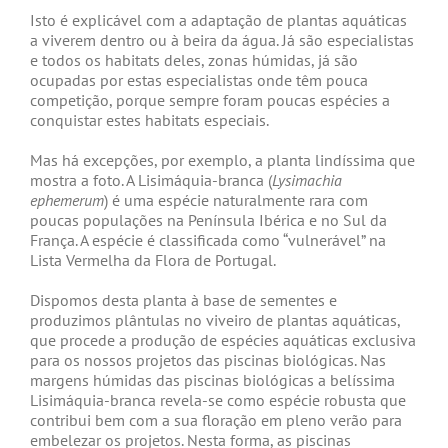
Isto é explicável com a adaptação de plantas aquáticas
a viverem dentro ou à beira da água. Já são especialistas
e todos os habitats deles, zonas húmidas, já são
ocupadas por estas especialistas onde têm pouca
competição, porque sempre foram poucas espécies a
conquistar estes habitats especiais.
Mas há excepções, por exemplo, a planta lindíssima que
mostra a foto. A Lisimáquia-branca (
Lysimachia
ephemerum
) é uma espécie naturalmente rara com
poucas populações na Península Ibérica e no Sul da
França. A espécie é classificada como “vulnerável” na
Lista Vermelha da Flora de Portugal.
Dispomos desta planta à base de sementes e
produzimos plântulas no viveiro de plantas aquáticas,
que procede a produção de espécies aquáticas exclusiva
para os nossos projetos das piscinas biológicas. Nas
margens húmidas das piscinas biológicas a belíssima
Lisimáquia-branca revela-se como espécie robusta que
contribui bem com a sua floração em pleno verão para
embelezar os projetos. Nesta forma, as piscinas