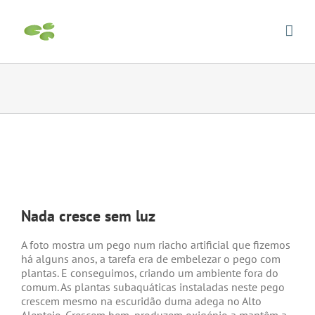
Skip
to
content
View
Larger
Nada cresce sem luz
Image
A foto mostra um pego num riacho artificial que fizemos
há alguns anos, a tarefa era de embelezar o pego com
plantas. E conseguimos, criando um ambiente fora do
comum. As plantas subaquáticas instaladas neste pego
crescem mesmo na escuridão duma adega no Alto
Alentejo. Crescem bem, produzem oxigénio a mantêm a