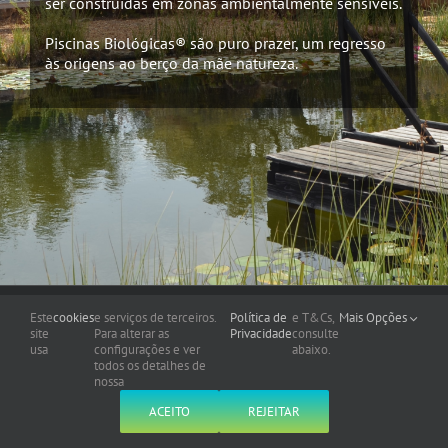
ser construídas em zonas ambientalmente sensíveis.
Piscinas Biológicas® são puro prazer, um regresso
às origens ao berço da mãe natureza.
Este
cookies
e serviços de terceiros.
Política de
e T&Cs,
Mais Opções
© Copyright
2026 | BIO PISCINAS LDA | webdesign by
GOBIUS
| All Rights
site
Para alterar as
Privacidade
consulte
usa
configurações e ver
abaixo.
Reserved | Piscinas Biológicas® is a registered trade mark of BIO PISCINAS
todos os detalhes de
LDA
nossa
ACEITO
REJEITAR