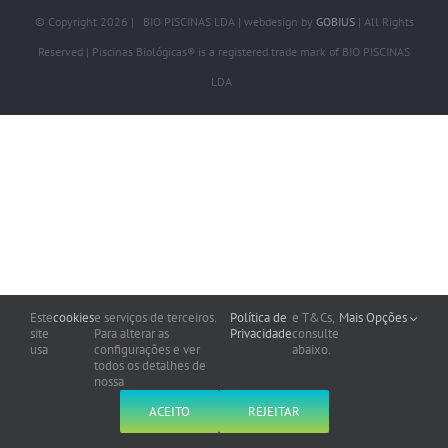
© Copyright
2026 | BIO PISCINAS LDA | webdesign by
GOBIUS
| All Rights
Reserved | Piscinas Biológicas® is a registered trade mark of BIO PISCINAS
LDA
Este
cookies
e serviços de terceiros.
Política de
e T&Cs,
Mais Opções
site
Para alterar as
Privacidade
consulte
usa
configurações e ver
abaixo.
todos os detalhes de
nossa
ACEITO
REJEITAR