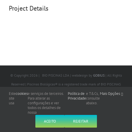
Project Details
© Copyright
2026 | BIO PISCINAS LDA | webdesign by
GOBIUS
| All Rights
Reserved | Piscinas Biológicas® is a registered trade mark of BIO PISCINAS
LDA
Este
cookies
e serviços de terceiros.
Política de
e T&Cs,
Mais Opções
site
Para alterar as
Privacidade
consulte
usa
configurações e ver
abaixo.
todos os detalhes de
nossa
ACEITO
REJEITAR