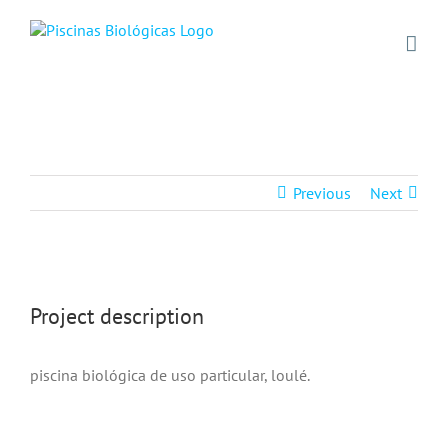
Skip
to
content
Previous
Next
View
Larger
project description
Image
piscina biológica de uso particular, loulé.